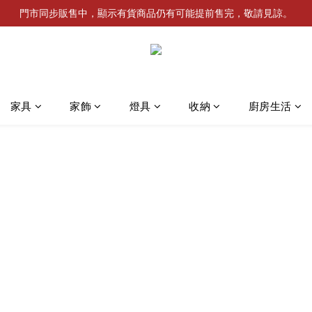
門市同步販售中，顯示有貨商品仍有可能提前售完，敬請見諒。
家具
家飾
燈具
收納
廚房生活