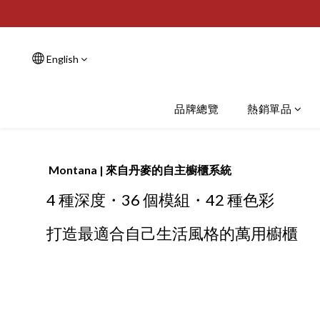
English
品牌總覽
熱銷單品
Montana | 來自丹麥的自主櫥櫃系統
4 種深度・36 個模組・42 種色彩
打造最適合自己生活風格的萬用櫥櫃