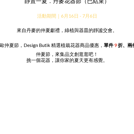
靜置一夏．丹麥花器節（已結束）
活動期間｜6月16日 - 7月6日
來自丹麥的仲夏獻禮，綠植與器皿的靜謐交會。
仲夏節，Design Butik 精選植栽花器商品優惠，
單件
9
折、兩
仲夏節，來集品文創逛逛吧！
挑一個花器，讓你家的夏天更有感覺。