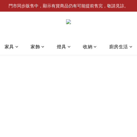
門市同步販售中，顯示有貨商品仍有可能提前售完，敬請見諒。
家具
家飾
燈具
收納
廚房生活