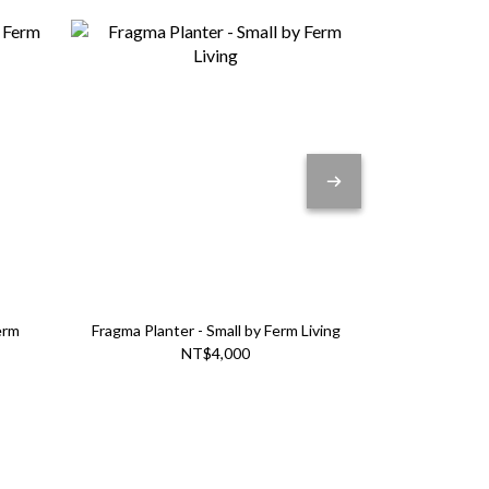
erm
Fragma Planter - Small by Ferm Living
Cueva Vase 
NT$4,000