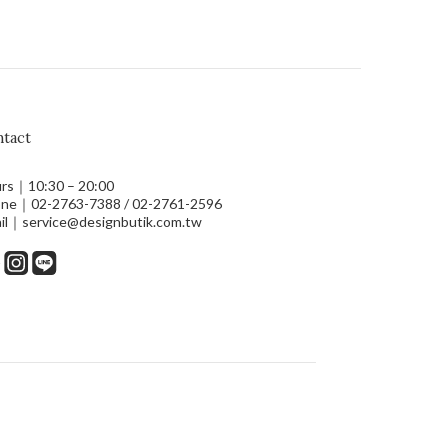
tact
rs｜10:30 – 20:00
ne｜02-2763-7388 / 02-2761-2596
il｜service@designbutik.com.tw