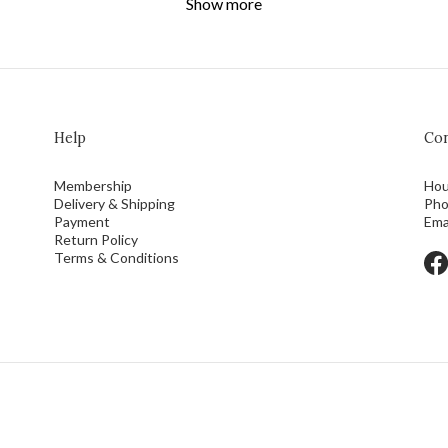
Show more
Help
Con
Membership
Hou
Delivery & Shipping
Pho
Payment
Ema
Return Policy
Terms & Conditions