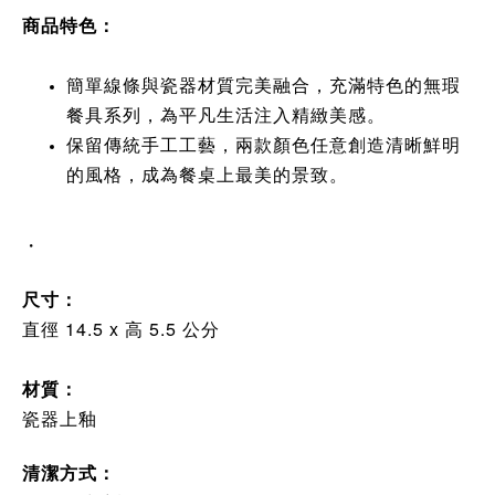
商品特色：
簡單線條與瓷器材質完美融合，充滿特色的無瑕
餐具系列，為平凡生活注入精緻美感。
保留傳統手工工藝，兩款顏色任意創造清晰鮮明
的風格，成為餐桌上最美的景致。
・
尺寸：
直徑 14.5 x 高 5.5 公分
材質：
瓷器上釉
清潔方式
：