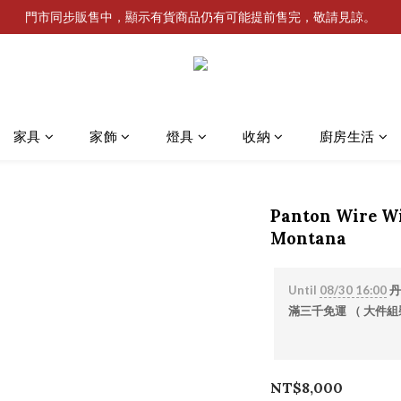
門市同步販售中，顯示有貨商品仍有可能提前售完，敬請見諒。
家具
家飾
燈具
收納
廚房生活
Panton Wire Wi
Montana
Until
08/30 16:00
丹
滿三千免運 （ 大件組裝
NT$8,000