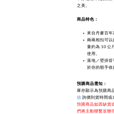
之美。
商品特色：
來自丹麥百年家
兩兩相扣可以
量約為 10
使用。
落地／壁掛皆
於你的順手收
預購商品需知：
庫存顯示為預購商品，煩
信
詢價到貨時間或
預購商品如因缺貨
們將主動聯繫並辦