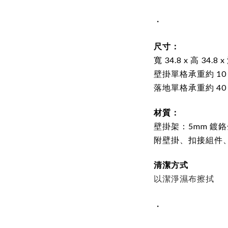
・
尺寸：
寬
34.8
x 高
34.8
x
壁掛單格承重約 10
落地單格
承重約 40
材質：
壁掛架：5mm
鍍鉻
附壁掛、扣接組件
清潔方式
以潔淨濕布擦拭
・