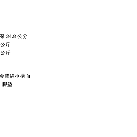
深
34.8
公分
 公斤
 公斤
金屬線框構面
、腳墊