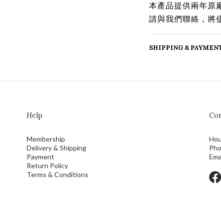
本產品提供兩年原
請與我們聯絡，將
SHIPPING & PAYMEN
Help
Con
Membership
Hou
Delivery & Shipping
Pho
Payment
Ema
Return Policy
Terms & Conditions