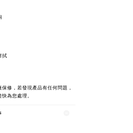
銅
擦拭
廠保修，若發現產品有任何問題，
盡快為您處理。
S