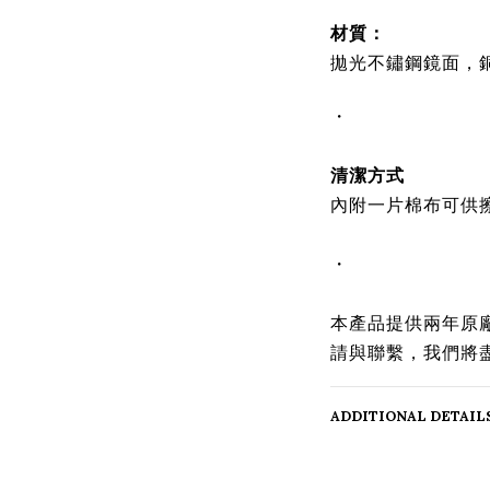
材質：
拋光不鏽鋼鏡面，
・
清潔方式
內附一片棉布可供
・
本產品提供兩年原
請與聯繫，我們將
ADDITIONAL DETAIL