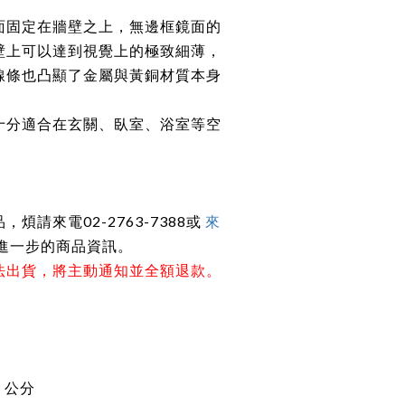
面固定在牆壁之上，無邊框鏡面的
壁上可以達到視覺上的極致細薄，
線條也凸顯了金屬與黃銅材質本身
十分適合在玄關、臥室、浴室等空
煩請來電02-2763-7388或
來
進一步的商品資訊。
法出貨，將主動通知並全額退款。
8 公分