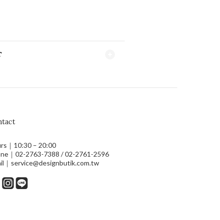
T
tact
rs｜10:30 – 20:00
ne｜02-2763-7388 / 02-2761-2596
il｜service@designbutik.com.tw