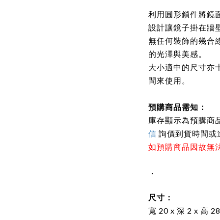
利用圓形鎖件將鏡
設計讓鏡子掛在牆
無任何裝飾的幾合
的光澤與美感。
大小適中的尺寸亦
間來使用。
預購商品需知：
庫存顯示為預購商品，
信
詢價到貨時間或
如預購商品因故無
・
尺寸：
寬
20
x 深
2
x 高 2