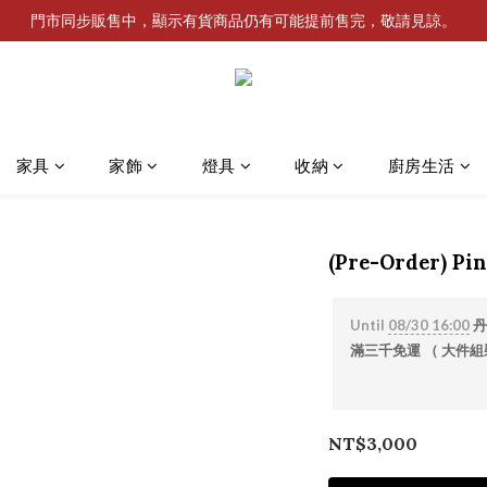
門市同步販售中，顯示有貨商品仍有可能提前售完，敬請見諒。
家具
家飾
燈具
收納
廚房生活
(Pre-Order) Pin
Until
08/30 16:00
丹
滿三千免運 （ 大件組裝
NT$3,000