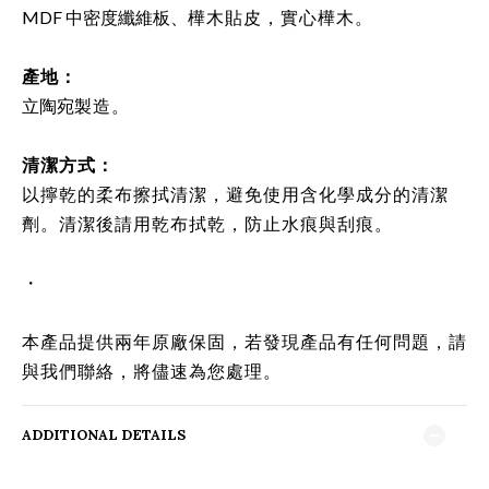
MDF 中密度纖維板、
樺木貼皮，實心樺木。
產地：
立陶宛
製造。
清潔方式
：
以擰乾的柔布擦拭清潔，避免使用含化學成分的清潔
劑。清潔後請用乾布拭乾，防止水痕與刮痕。
・
本產品提供兩年原廠保固，若發現產品有任何問題，請
與我們聯絡，將儘速為您處理。
ADDITIONAL DETAILS