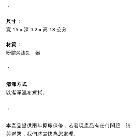
・
尺寸：
寬 15
x 深 3.2
x 高 18 公分
材質：
粉體烤漆鋁，鐵
・
清潔方式
以潔淨濕布擦拭。
・
本產品提供兩年原廠保修，若發現產品有任何問題，請
與聯繫，我們將盡快為您處理。