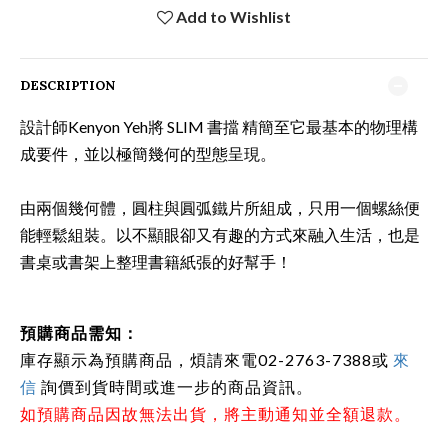
Add to Wishlist
DESCRIPTION
設計師Kenyon Yeh將 SLIM 書擋 精簡至它最基本的物理構
成要件，並以極簡幾何的型態呈現。
由兩個幾何體，圓柱與圓弧鐵片所組成，只用一個螺絲便
能輕鬆組裝。以不顯眼卻又有趣的方式來融入生活，也是
書桌或書架上整理書籍紙張的好幫手！
預購商品需知：
庫存顯示為預購商品，煩請來電02-2763-7388或
來
信
詢價到貨時間或進一步的商品資訊。
如預購商品因故無法出貨，將主動通知並全額退款。