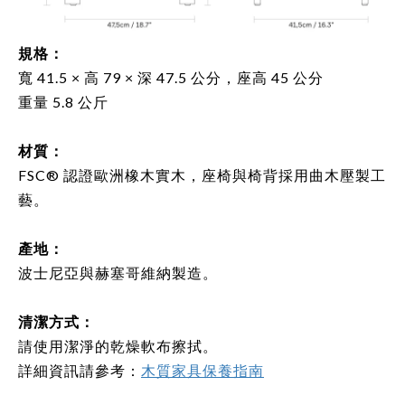
規格：
寬 41.5 × 高 79 × 深 47.5 公分，座高 45 公分
重量 5.8 公斤
材質：
FSC® 認證歐洲橡木實木，座椅與椅背採用曲木壓製工
藝
。
產地：
波士尼亞與赫塞哥維納製造。
清潔方式
：
請使用潔淨的
乾燥軟布
擦拭。
詳細資訊請參考：
木質家具保養指南