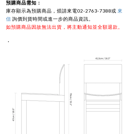
預購商品需知：
庫存顯示為預購商品，煩請來電02-2763-7388或
來
信
詢價到貨時間或進一步的商品資訊。
如預購商品因故無法出貨，將主動通知並全額退款。
・