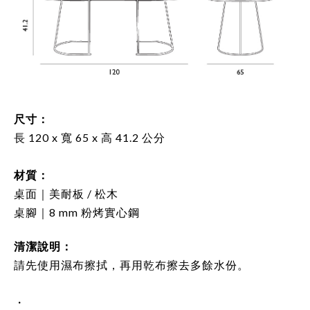
尺寸：
長 120 x
寬 65 x
高 41.2 公分
材質：
桌面｜美耐板 / 松木
桌腳｜8 mm 粉烤實心鋼
清潔說明：
請先使用濕布擦拭，再用乾布擦去多餘水份。
・