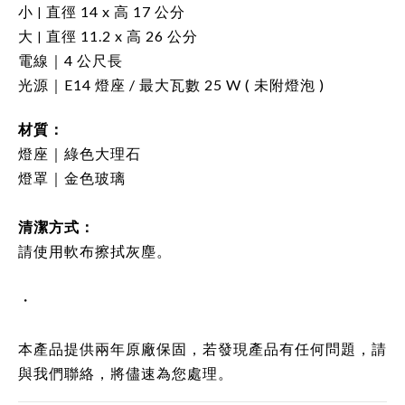
小
直徑 14 x 高 17 公分
|
大
直徑 11.2 x 高 26 公分
|
電線｜4 公尺長
光源｜E14 燈座 / 最大瓦數 25 W ( 未附燈泡 )
材質：
燈座｜綠色大理石
燈罩｜金色玻璃
清潔方式：
請使用軟布擦拭灰塵。
・
本產品提供兩年原廠保固，若發現產品有任何問題，請
與我們聯絡，將儘速為您處理。