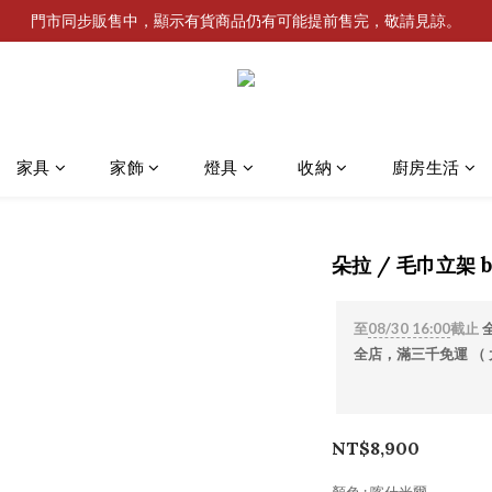
門市同步販售中，顯示有貨商品仍有可能提前售完，敬請見諒。
家具
家飾
燈具
收納
廚房生活
朵拉 / 毛巾立架 by
至
08/30 16:00
截止
全店，滿三千免運 （
NT$8,900