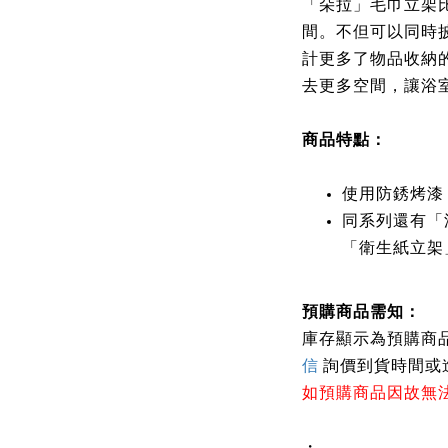
「朵拉」毛巾立架
間。不但可以同時
計更多了物品收納
去更多空間，讓浴
商品特點：
使用防銹烤漆
同系列還有「
「衛生紙立架
預購商品需知：
庫存顯示為預購商品，
信
詢價到貨時間或
如預購商品因故無
・