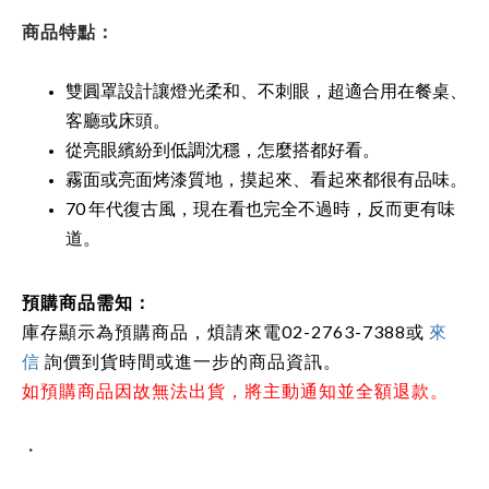
商品特點：
雙圓罩設計讓燈光柔和、不刺眼，超適合用在餐桌、
客廳或床頭。
從亮眼繽紛到低調沈穩，怎麼搭都好看。
霧面或亮面烤漆質地，摸起來、看起來都很有品味。
70 年代復古風，現在看也完全不過時，反而更有味
道。
預購商品需知：
庫存顯示為預購商品，煩請來電02-2763-7388或
來
信
詢價到貨時間或進一步的商品資訊。
如預購商品因故無法出貨，將主動通知並全額退款。
・