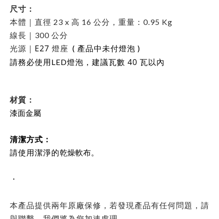
尺寸：
本體｜直徑 23 x 高 16 公分，
重量：0.95 Kg
線長｜300 公分
E27
光源｜
燈座
( 產品中未付燈泡 )
40 瓦以內
請
務必使用LED燈泡，建議瓦數
材質：
漆面金屬
清潔方式
：
請使用潔淨的
乾燥軟布
。
・
本產品提供兩年原廠保修，若發現產品有任何問題，請
與聯繫，我們將為您加速處理。