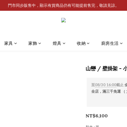
門市同步販售中，顯示有貨商品仍有可能提前售完，敬請見諒。
家具
家飾
燈具
收納
廚房生活
山巒 / 壁掛架 - 小
至
08/30 16:00
截止
全店，滿三千免運 （
NT$6,100