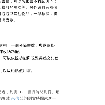
的書檔，可以防止書本雜誌倒下；
山巒般的層次美。另外還附有兩個
掛包包或其他物品，一舉數得，將
淋漓盡致。
溝槽，一個分隔書擋，與兩個掛
揮收納功能。
，可以依照功能與視覺美感交錯使
可以吸磁貼使用唷。
，約需 3 - 5 個月時間到貨。煩
388 或
來信
洽詢到貨時間或進一