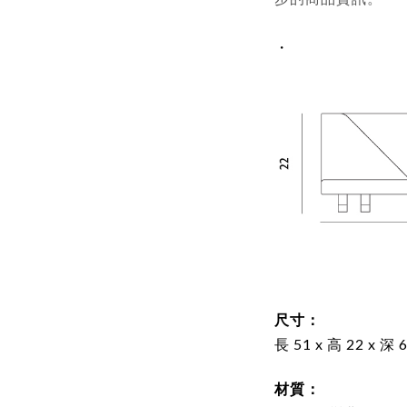
・
尺寸：
長 51 x 高 22 x 深 
材質：