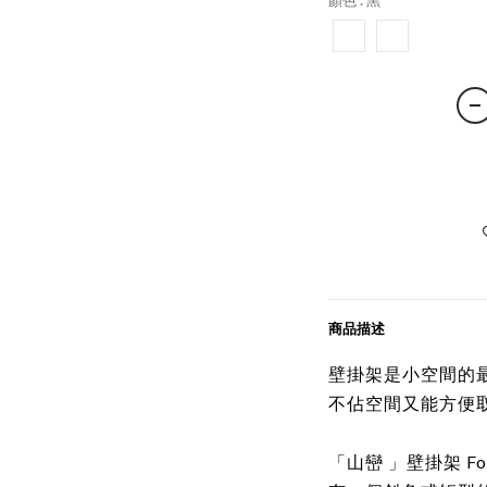
顏色
: 黑
商品描述
壁掛架是小空間的
不佔空間又能方便
「山巒 」壁掛架 F