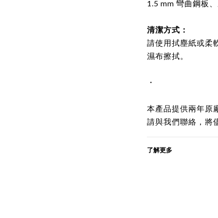
1.5 mm 彎曲鋼板、
清潔方式：
請使用拭塵紙或柔
濕布擦拭。
・
本產品提供兩年原
請與我們聯絡，將
了解更多