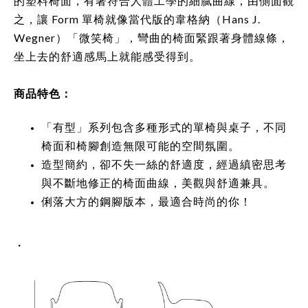
的塑料椅面，有著符合人體工學的細膩曲線，由側面觀
之，讓 Form 單椅就像當代版的韋格納（Hans J.
Wegner）「微笑椅」，彎曲的椅面緊跟著身體線條，
坐上去的舒適感馬上就能感受得到。
商品特色：
「有型」系列包含多種形式的單椅與桌子，不同
椅面和椅腳創造無限可能的空間氛圍。
造型簡約，卻不失一絲的舒適度，經過縝密思考
與不斷地修正的椅面曲線，美觀與舒適兼具。
俐落大方的鋼腳版本，最適合時尚的你！
・