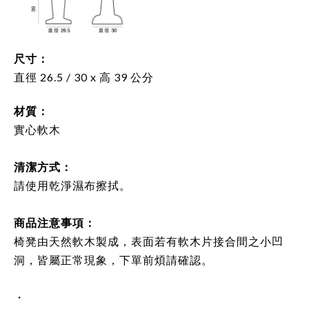
尺寸：
直徑 26.5 / 30 x 高 39 公分
材質：
實心軟木
清潔方式：
請使用乾淨濕布擦拭。
商品注意事項：
椅凳由天然軟木製成，表面若有軟木片接合間之小凹
洞，皆屬正常現象，下單前煩請確認。
・