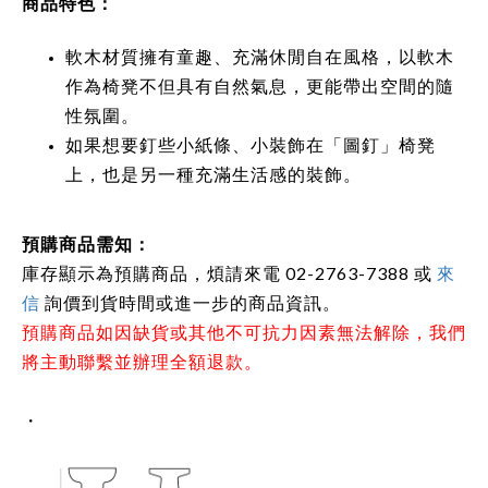
商品特色：
軟木材質擁有童趣、充滿休閒自在風格，以軟木
作為椅凳不但具有自然氣息，更能帶出空間的隨
性氛圍。
如果想要釘些小紙條、小裝飾在「圖釘」椅凳
上，也是另一種充滿生活感的裝飾。
預購商品需知：
庫存顯示為預購商品，煩請來電 02-2763-7388 或
來
信
詢價到貨時間或進一步的商品資訊。
預購商品如因缺貨或其他不可抗力因素無法解除，我們
將主動聯繫並辦理全額退款。
・