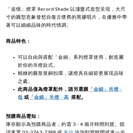
「追憶」燈罩 Record Shade 以淺盤式造型呈現，大尺
寸的圓型意象發想自復古懷舊的黑膠唱片，在優雅中帶
著可以細細品味的時代情調。
商品特色：
可以自由與搭配「金細」系列燈罩使用，創造屬
於你的吊燈款式。
精緻的圓形黃銅扣環，讓燈具在細節更展現品味
之處。
此商品僅為燈罩配件，請另選購
「金細」吊燈 -
低
或
「金細」吊燈 - 高
搭配。
預購商品需知：
庫存顯示為預購商品者，約需 3 - 4 個月時間到貨。煩
請來電 02-2763-7388 或
來信
洽詢到貨時間或進一步