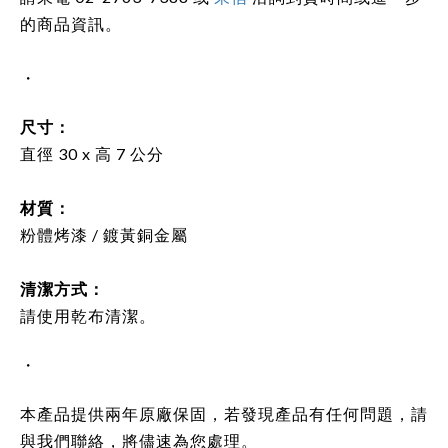
的商品資訊。
・
尺寸：
直徑 30 x 高 7 公分
材質：
粉體烤漆 / 鍍黃銅金屬
清潔方式：
請使用乾布清潔。
・
本產品提供兩年原廠保固，若發現產品有任何問題，請
與我們聯絡，將儘速為您處理。