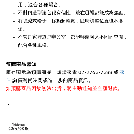
用，適合各種場合。
不對稱造型讓它很有個性，放在哪裡都能成為焦點。
有隱藏式輪子，移動超輕鬆，隨時調整位置也不麻
煩。
不管是家裡還是辦公室，都能輕鬆融入不同的空間，
配合各種風格。
預購商品需知：
庫存顯示為預購商品，煩請來電 02-2763-7388 或
來
信
詢價到貨時間或進一步的商品資訊。
如預購商品因故無法出貨，將主動通知並全額退款。
・