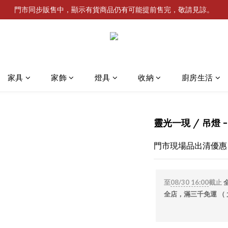
門市同步販售中，顯示有貨商品仍有可能提前售完，敬請見諒。
家具
家飾
燈具
收納
廚房生活
靈光一現 / 吊燈 - 
門市現場品出清優惠
至
08/30 16:00
截止
全店，滿三千免運 （