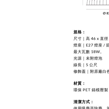
規格：
尺寸｜高 46 x 直徑
燈座
｜
E27 燈座 
最大瓦數 18
W。
光源
｜
未附
燈泡
線長
｜
5 公尺
修飾蓋
｜
附
原廠
白
材質：
環保 PET 鑄模壓製
清潔方式：
使用吸塵器除塵，