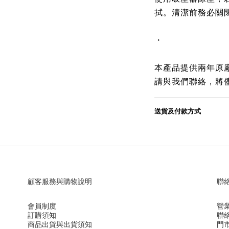
拭。清潔前務必關
・
本產品提供兩年原
請與我們聯絡，將
送貨及付款方式
顧客服務與購物說明
聯
會員制度
營業
訂購須知
聯絡
商品出貨與出貨須知
門