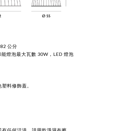
 82 公分
/ 節能燈泡最大瓦數 30W
，LED 燈泡
色塑料修飾蓋。
若有任何汙漬，請用乾淨濕布擦