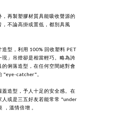
外，再製塑膠材質具能吸收聲源的
音，不論高掛或置低，都別具風
型，利用 100% 回收塑料 PET
一現」吊燈卻是相當輕巧。略為誇
具的俐落造型，在任何空間絕對會
ye-catcher"。
圓蓋造型，予人十足的安全感。在
人或是三五好友若能常常 "under
聚餐桌 ，溫情倍增 。