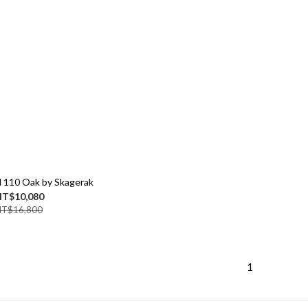
110 Oak by Skagerak
T$10,080
NT$16,800
1