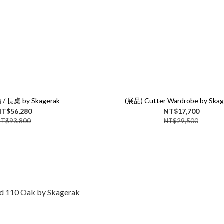
/ 長桌 by Skagerak
(展品) Cutter Wardrobe by Skag
T$56,280
NT$17,700
NT$93,800
NT$29,500