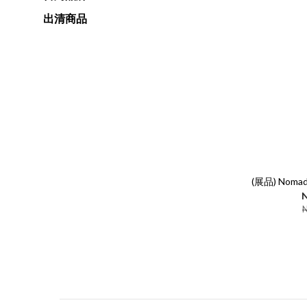
出清商品
(展品) Nomad 
N