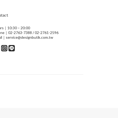
tact
rs｜10:30 – 20:00
ne｜02-2763-7388 / 02-2761-2596
il｜service@designbutik.com.tw