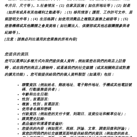
年月日、尺寸等 )。3.社會情況 – (1) 住家及設施 ( 如住所地址等 )；(2) 財產
（如所有或具有其他權利之動產等）；(3) 移民情形 ( 護照、工作許可文件、居
留證明文件等 )；(4) 生活格調 ( 如使用消費品之種類及服務之細節等 )；(5) 
慈善機構或其他團體之會員資格 ( 如社團法人、俱樂部或其他志願團體參與者
紀錄等 )。
[注意：請務必列出適用於您業務的所有內容]
您提供的資訊
您可以選擇以多種方式向我們提供個人資料，例如當您在我們的商店上註冊
時
，或在我們的商店上購物時，或通過我們的社交媒體（或其相關商店或對應
的擴充功能）。您可能提供給我們的個人資料類型（如適用）包括：
聯繫資訊（例如姓名、郵政地址、電子郵件地址、手機或其他電話號
碼、行動服務提供者）;
年齡和出生日期;
性別，首選語言;
種族，性別，首選語言;
使用者名稱和密碼
付款資訊（例如您的支付卡號、到期日、送貨位址和帳單位址）;
購買歷史記錄;
產品偏好和溝通管道偏好;
您提供的內容（例如照片、視頻、評論、文章、調查回復和評論）;
當您訪問我們的社交媒體頁面時提供給我們的資訊（例如您的姓名、