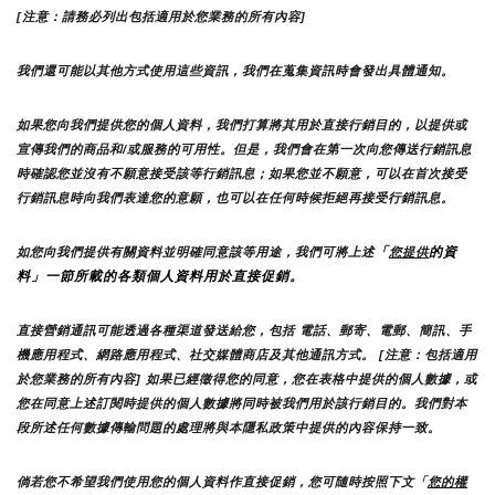
[注意：請務必列出包括適用於您業務的所有內容]
我們還可能以其他方式使用這些資訊，我們在蒐集資訊時會發出具體通知。
如果您向我們提供您的個人資料，我們打算將其用於直接行銷目的，以提供或
宣傳我們的商品和/或服務的可用性。但是，我們會在第一次向您傳送行銷訊息
時確認您並沒有不願意接受該等行銷訊息；如果您並不願意，可以在首次接受
行銷訊息時向我們表達您的意願，也可以在任何時候拒絕再接受行銷訊息。
「
的資
如您向我們提供有關資料並明確同意該等用途，我們可將上述
您提供
料」一節所載的各類個人資料用於直接促銷。
直接營銷通訊可能透過各種渠道發送給您，包括 電話、郵寄、電郵、簡訊、手
機應用程式、網路應用程式、社交媒體商店及其他通訊方式。 [注意：包括適用
於您業務的所有內容] 如果已經徵得您的同意，您在表格中提供的個人數據，或
您在同意上述訂閱時提供的個人數據將同時被我們用於該行銷目的。我們對本
段所述任何數據傳輸問題的處理將與本隱私政策中提供的內容保持一致。
倘若您不希望我們使用您的個人資料作直接促銷，您可隨時按照下文「
您的權