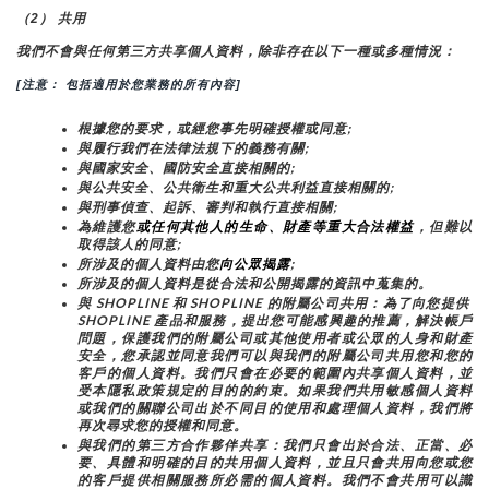
（2） 共用
我們不會與任何第三方共享個人資料，除非存在以下一種或多種情況：
[注意： 包括適用於您業務的所有內容]
根據您的要求，或經您事先明確授權或同意;
與履行我們在法律法規下的義務有關;
與國家安全、國防安全直接相關的;
與公共安全、公共衛生和重大公共利益直接相關的;
與刑事偵查、起訴、審判和執行直接相關;
為維護您
或任何其他人的生命、財產等重大合法權益
，但難以
取得該人的同意;
所涉及的個人資料由您
向公眾揭露
;
所涉及的個人資料是從合法和公開揭露的資訊中蒐集的。
與 SHOPLINE 和 SHOPLINE 的附屬公司共用：為了向您提供 
SHOPLINE 產品和服務，提出您可能感興趣的推薦，解決帳戶
問題，保護我們的附屬公司或其他使用者或公眾的人身和財產
安全，您承認並同意我們可以與我們的附屬公司共用您和您的
客戶的個人資料。我們只會在必要的範圍內共享個人資料，並
受本隱私政策規定的目的的約束。如果我們共用敏感個人資料
或我們的關聯公司出於不同目的使用和處理個人資料，我們將
再次尋求您的授權和同意。
與我們的第三方合作夥伴共享：我們只會出於合法、正當、必
要、具體和明確的目的共用個人資料，並且只會共用向您或您
的客戶提供相關服務所必需的個人資料。我們不會共用可以識