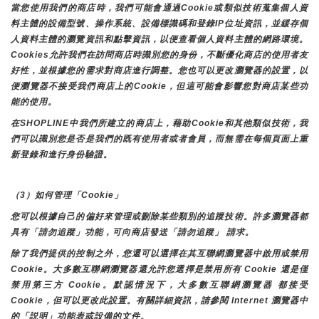
當您使用我們的商店時，我們可能會通過Cookie或類似技術蒐集個人資
料主體的設備型號、操作系統、設備標識碼和登錄IP位址資訊，並緩存個
人資料主體的瀏覽資訊和點擊資訊，以便查看個人資料主體的網路環境。
Cookies允許我們在訪問商店時識別您的身份，不斷優化商店的使用者友
好性，並根據您的需求對商店進行調整。您也可以更改瀏覽器的設置，以
便瀏覽器不接受我們商店上的Cookie，但這可能會影響您對商店某些功
能的使用。
在SHOPLINE中我們所建立的商店上，藉助Cookie和其他類似技術，我
們可以識別您是否是我們的既有使用者或者會員，而無需在每個頁面上重
新登錄和進行身份驗證。
（3）如何管理「Cookie」
您可以根據自己的偏好來管理或刪除某些類別的追蹤技術。許多瀏覽器都
具有「請勿追蹤」功能，可向商店發送「請勿追蹤」 請求。
除了我們提供的控制之外，您還可以選擇在其互聯網瀏覽器中啟用或禁用
Cookie。大多數互聯網瀏覽器還允許您選擇是禁用所有 Cookie 還是僅
禁用第三方 Cookie。默認情況下，大多數互聯網瀏覽器 都接受 
Cookie，但可以更改此設置。有關詳細資訊，請參閱 Internet 瀏覽器中
的「説明」功能表或設備的文件。