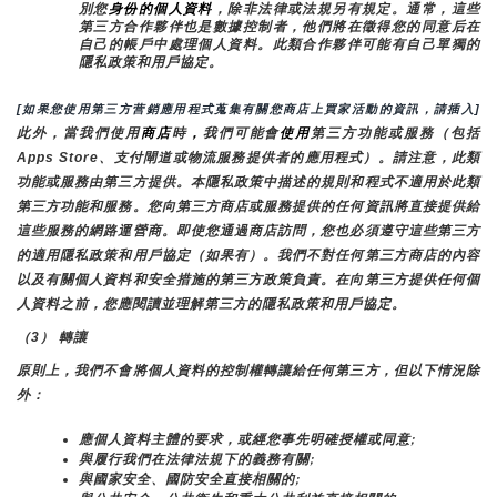
別您
身份的個人資料
，除非法律或法規另有規定。通常，這些
第三方合作夥伴也是數據控制者，他們將在徵得您的同意后在
自己的帳戶中處理個人資料。此類合作夥伴可能有自己單獨的
隱私政策和用戶協定。
[如果您使用第三方营銷應用程式蒐集有關您商店上買家活動的資訊，請插入]
此外，當我們使用
商店
時
，
我們可能會
使用
第三方功能或服務（包括
Apps Store、支付閘道或物流服務提供者的應用程式）。請注意，此類
功能或服務由第三方提供。本隱私政策中描述的規則和程式不適用於此類
第三方功能和服務。您向第三方商店或服務提供的任何資訊將直接提供給
這些服務的網路運營商。即使您通過商店訪問，您也必須遵守這些第三方
的適用隱私政策和用戶協定（如果有）。我們不對任何第三方商店的內容
以及有關個人資料和安全措施的第三方政策負責。在向第三方提供任何個
人資料之前，您應閱讀並理解第三方的隱私政策和用戶協定。
（3） 轉讓
原則上，我們不會將個人資料的控制權轉讓給任何第三方，但以下情況除
外：
應個人資料主體的要求，或經您事先明確授權或同意;
與履行我們在法律法規下的義務有關;
與國家安全、國防安全直接相關的;