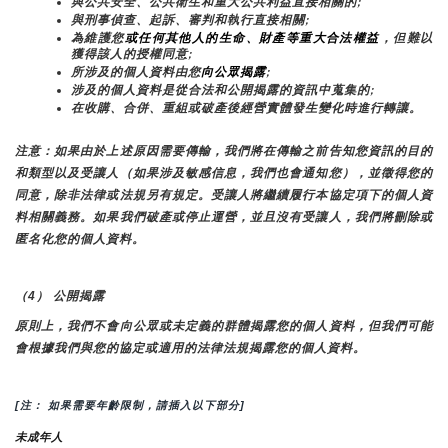
與公共安全、公共衛生和重大公共利益直接相關的;
與刑事偵查、起訴、審判和執行直接相關;
為維護您
或任何其他人的生命、財產等重大合法權益
，但難以
獲得該人的授權同意;
所涉及的個人資料由您
向公眾揭露
;
涉及的個人資料是從合法和公開揭露的資訊中蒐集的;
在收購、合併、重組或破產後經營實體發生變化時進行轉讓。
注意：如果由於上述原因需要傳輸，我們將在傳輸之前告知您資訊的目的
和類型以及受讓人（如果涉及敏感信息，我們也會通知您），並徵得您的
同意，除非法律或法規另有規定。受讓人將繼續履行本協定項下的個人資
料相關義務。如果我們破產或停止運營，並且沒有受讓人，我們將刪除或
匿名化您的個人資料。
（4） 公開揭露
原則上，我們不會向公眾或未定義的群體揭露您的個人資料，但我們可能
會根據我們與您的協定或適用的法律法規揭露您的個人資料。
[注： 如果需要年齡限制，請插入以下部分]
未成年人