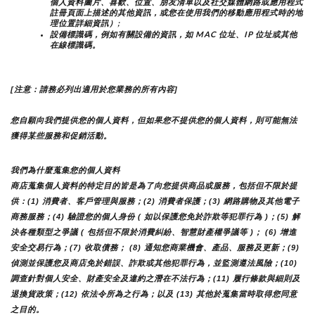
個人資料圖片、喜歡、位置、朋友清單以及社交媒體網路或應用程式
註冊頁面上描述的其他資訊，或您在使用我們的移動應用程式時的地
理位置詳細資訊）;
設備標識碼，例如有關設備的資訊，如 MAC 位址、IP 位址或其他
在線標識碼。
[注意：請務必列出適用於您業務的所有內容]
您自願向我們提供您的個人資料，但如果您不提供您的個人資料，則可能無法
獲得某些服務和促銷活動。
我們為什麼蒐集您的個人資料
商店蒐集個人資料的特定目的皆是為了向您提供商品或服務，包括但不限於提
供：(1) 消費者、客戶管理與服務；(2) 消費者保護；(3) 網路購物及其他電子
商務服務；(4) 驗證您的個人身份 ( 如以保護您免於詐欺等犯罪行為 )；(5) 解
決各種類型之爭議 ( 包括但不限於消費糾紛、智慧財產權爭議等 )； (6) 增進
安全交易行為；(7) 收取債務； (8) 通知您商業機會、產品、服務及更新；(9) 
偵測並保護您及商店免於錯誤、詐欺或其他犯罪行為，並監測遵法風險；(10) 
調查針對個人安全、財產安全及違約之潛在不法行為；(11) 履行條款與細則及
退換貨政策；(12) 依法令所為之行為；以及 (13) 其他於蒐集當時取得您同意
之目的。