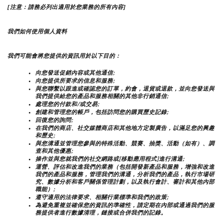
[注意：請務必列出適用於您業務的所有內容]
我們如何使用個人資料
我們可能會將您提供的資訊用於以下目的：
向您發送促銷內容或其他通信;
向您提供所要求的信息和服務;
與您聯繫以跟進或確認您的訂單，約會，退貨或退款，並向您發送與
我們提供給您的產品和服務相關的其他非行銷通信;
處理您的付款和/或交易;
創建和管理您的帳戶，包括訪問您的購買歷史記錄;
回復您的詢問;
在我們的商店、社交媒體商店和其他地方定製廣告，以滿足您的興趣
和歷史;
與您溝通並管理您參與的特殊活動、競賽、抽獎、活動（如有）、調
查和其他優惠;
操作並與您就我們的社交網路或[移動應用程式]進行溝通;
運營、評估和改進我們的業務（包括開發新產品和服務，增強和改進
我們的產品和服務，管理我們的溝通，分析我們的產品，執行市場研
究、數據分析和客戶關係管理計劃，以及執行會計、審計和其他內部
職能）;
遵守適用的法律要求、相關行業標準和我們的政策;
為避免重複並確保您的資訊的準確性，請定期在內部或通過我們的服
務提供者進行數據清理，鏈接或合併我們的記錄。