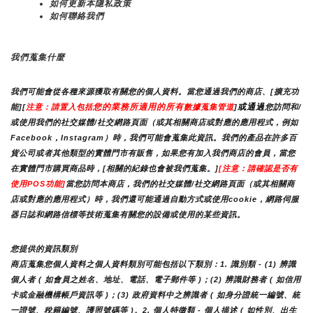
如何更新本隱私政策
如何聯絡我們
我們蒐集什麼
我們可能會從各種來源獲取有關您的個人資料。當您通過我們的商店、[擴充功
您的業務所適用的所有
或通過
能][
注意：請置入包括
數據蒐集管道
]
您訪問和/
或使用我們的社交媒體/社交網路頁面（或其相關商店或對應的應用程式，例如
Facebook，Instagram）時，我們可能會蒐集此資訊。我們的產品在許多百
貨公司或者其他類型的實體門市有販售，如果您有加入我們商店的會員，當您
在實體門市購買商品時，[相關的紀錄也會被我們蒐集。]
[注意：請確認是否有
使用POS功能]
當您訪問本商店，我們的社交媒體/社交網路頁面（或其相關商
店或對應的應用程式）時，我們還可能通過自動方式或使用cookie，網路伺服
器日誌和網路信標等技術蒐集有關您的設備或使用的某些資訊。
您提供的資訊類別
商店蒐集您個人資料之個人資料類別可能包括以下類別：1. 識別類 - (1) 辨識
個人者 ( 如會員之姓名、地址、電話、電子郵件等 )；(2) 辨識財務者 ( 如信用
卡或金融機構帳戶資訊等 )；(3) 政府資料中之辨識者 ( 如身分證統一編號、統
一證號、稅籍編號、護照號碼等 )。2. 個人特徵類 - 個人描述 ( 如性別、出生