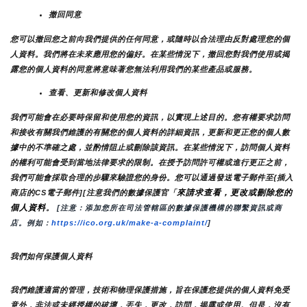
撤回同意
您可以撤回您之前向我們提供的任何同意，或隨時以合法理由反對處理您的個
人資料。我們將在未來應用您的偏好。在某些情況下，撤回您對我們使用或揭
露您的個人資料的同意將意味著您無法利用我們的某些產品或服務。
查看、更新和修改個人資料
我們可能會在必要時保留和使用您的資訊，以實現上述目的。您有權要求訪問
和接收有關我們維護的有關您的個人資料的詳細資訊，更新和更正您的個人數
據中的不準確之處，並酌情阻止或刪除該資訊。在某些情況下，訪問個人資料
的權利可能會受到當地法律要求的限制。在授予訪問許可權或進行更正之前，
我們可能會採取合理的步驟來驗證您的身份。您可以通過發送電子郵件至{插入
來請求查看，更改或刪除您的
商店的CS電子郵件][注意我們的數據保護官「
個人資料
。
 [注意：添加您所在司法管轄區的數據保護機構的聯繫資訊或商
店。例如：
https://ico.org.uk/make-a-complaint/
]
我們如何保護個人資料
我們維護適當的管理，技術和物理保護措施，旨在保護您提供的個人資料免受
意外，非法或未經授權的破壞，丟失，更改，訪問，揭露或使用。但是，沒有