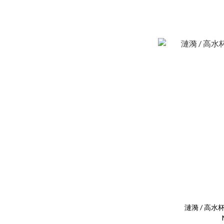
漣漪 / 高水杯四