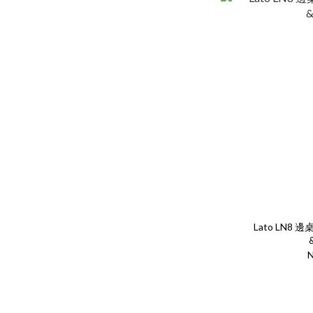
Lato LN8 邊
N