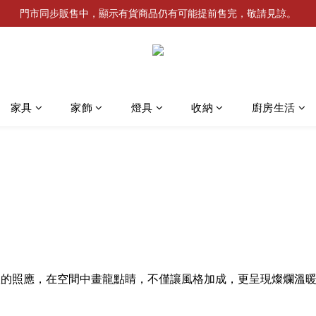
門市同步販售中，顯示有貨商品仍有可能提前售完，敬請見諒。
家具
家飾
燈具
收納
廚房生活
）
線的照應，在空間中畫龍點睛，不僅讓風格加成，更呈現燦爛溫