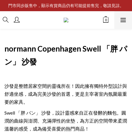
門市同步販售中，顯示有貨商品仍有可能提前售完，敬請見諒。
normann Copenhagen Swell 「胖 パ
ン」 沙發
沙發是整體居家空間的靈魂所在！因此擁有獨特外型設計與
舒適坐感，成為完美沙發的首選，更是主宰著室內氛圍最重
要的家具。
Swell 「胖 パン」 沙發，設計靈感來自正在發酵的麵包。圓
潤的曲線與澎潤、充滿彈性的坐墊，為方正的空間帶來柔潤
溫馨的感受，成為備受喜愛的熱門商品！