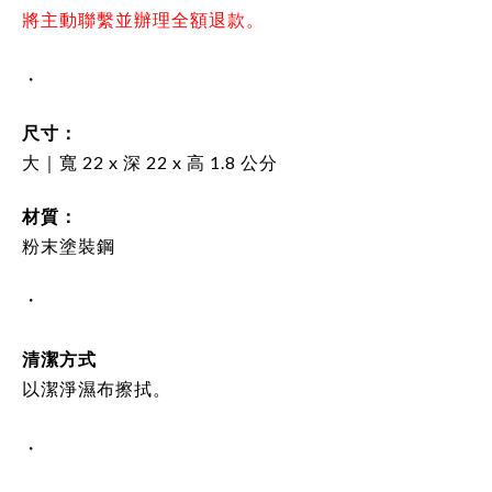
將主動聯繫並辦理全額退款。
・
尺寸：
大｜
寬
22
x 深
22
x 高 1.8 公分
材質：
粉末塗裝鋼
・
清潔方式
以潔淨濕布擦拭。
・