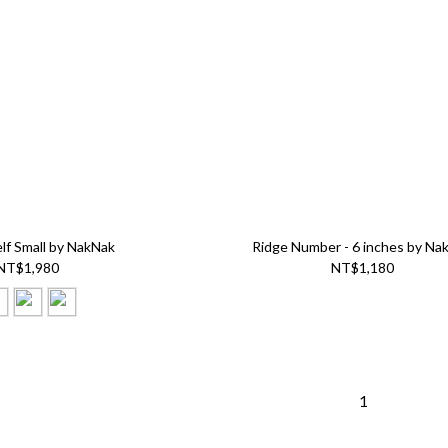
lf Small by NakNak
Ridge Number - 6 inches by Na
NT$1,980
NT$1,180
1