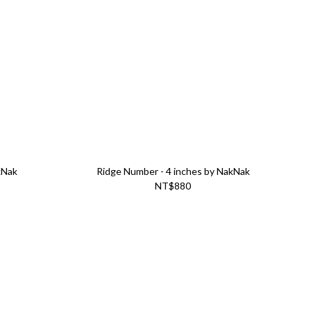
kNak
Ridge Number - 4 inches by NakNak
NT$880