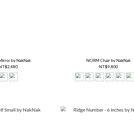
Mirror by NakNak
NORM Chair by NakNak
NT$2,480
NT$9,800