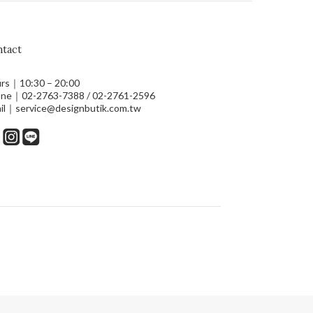
tact
rs｜10:30 – 20:00
ne｜02-2763-7388 / 02-2761-2596
il｜service@designbutik.com.tw