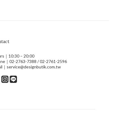
tact
rs｜10:30 – 20:00
ne｜02-2763-7388 / 02-2761-2596
il｜service@designbutik.com.tw