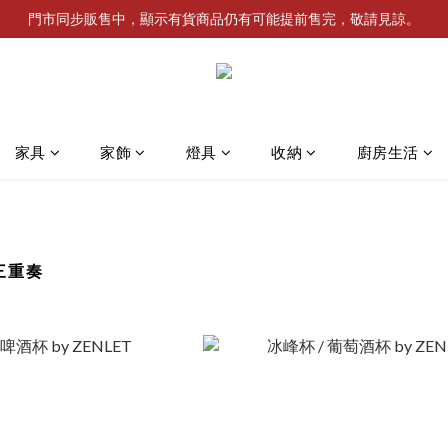
門市同步販售中，顯示有貨商品仍有可能提前售完，敬請見諒。
家具
家飾
燈具
收納
廚房生活
峰三重奏